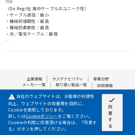
特徴
（De Regt社 海中ケーブルのユニーク性）
・ケーブル直径：最小
・機械的強靭性：最高
・機械的柔軟性：最高
・光／電気ケーブル：最強
（トラック・レコード）
・ROV吊索ケーブル：6000m（最高深度）
・曳航ケーブル：3000m（最高深度）
・掘削機ケーブル：1500m（最高深度）
・光／電気ケーブル：115T（最高強度）
企業情報
サステナビリティ
事業分野
（ストレングス・メンバー）
メーカー一覧
取り扱い製品一覧
採用情報
・亜鉛メッキ鋼線（装甲）
当社のウェブサイトは、お客様の利便性
warning
・ファイバーの保護（アラミド、
check
　ダイネーマ、ベクトラン、ジロン等）
向上、ウェブサイトの改善等を目的に、
サイトマップ
プライバシーポリシー
Cookieポリシー
同
Cookieを使用しております。
意
・ファイバーの編組み（鋼線）
詳しくは
Cookieポリシー
をご覧ください。
©2024 NIPPON AIRCRAFT SUPPLY CO.,LTD. ALL RIGHT RESERVED.
す
Cookieの利用に同意頂ける場合は、「同意す
る
©JDF/Adapted
る」ボタンを押してください。