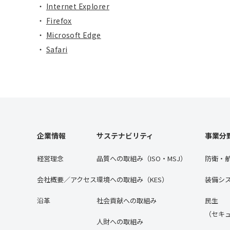
・
Internet Explorer
・
Firefox
・
Microsoft Edge
・
Safari
企業情報
サステナビリティ
事業分
経営理念
品質への取組み（ISO・MSJ）
防衛・
会社概要／アクセス
環境への取組み（KES）
装備シ
沿⾰
社会貢献への取組み
民生
（セキ
人財への取組み