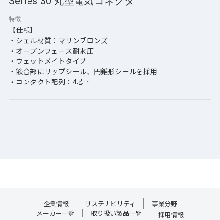
Series 30 丸型電気コネクタ
特徴
【仕様】
・シェル材質：マリンブロンズ
・オープンフェース耐水圧
・ウェットメイトタイプ
・篏合部にリップシール、円錐形シールを採用
・コンタクト配列：4芯
・最大動作電圧：400V
・最大動作電流：15A
・耐水圧：100bar（水深1,000m相当）
・堅牢性に優れたコンタクト
・堅牢性に優れたキー溝
・大口径ケーブル対応のエンドベル
【アプリケーション】
・海洋産業分野
・海洋研究分野
・再生可能エネルギー分野
企業情報
サステナビリティ
事業分野
メーカー一覧
取り扱い製品一覧
採用情報