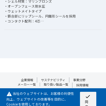
・シェル材質：マリンブロンズ
・オープンフェース耐水圧
・ウェットメイトタイプ
・篏合部にリップシール、円錐形シールを採用
・コンタクト配列：4芯
・最大動作電圧：400V
・最大動作電流：15A
・耐水圧：100bar（水深1,000m相当）
・堅牢性に優れたコンタクト
・堅牢性に優れたキー溝
・大口径ケーブル対応のエンドベル
【アプリケーション】
・海洋産業分野
・海洋研究分野
・再生可能エネルギー分野
企業情報
サステナビリティ
事業分野
メーカー一覧
取り扱い製品一覧
採用情報
当社のウェブサイトは、お客様の利便性
warning
check
向上、ウェブサイトの改善等を目的に、
サイトマップ
プライバシーポリシー
Cookieポリシー
同
Cookieを使用しております。