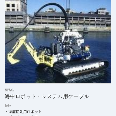
（ストレングス・メンバー）
・亜鉛メッキ鋼線（装甲）
・ファイバーの保護（アラミド、
　ダイネーマ、ベクトラン、ジロン等）
・ファイバーの編組み（鋼線）
製品名
海中ロボット・システム用ケーブル
特徴
・海底掘削用ロボット