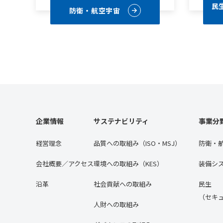
民
防衛・航空宇宙
企業情報
サステナビリティ
事業分
経営理念
品質への取組み（ISO・MSJ）
防衛・
会社概要／アクセス
環境への取組み（KES）
装備シ
沿⾰
社会貢献への取組み
民生
（セキ
人財への取組み