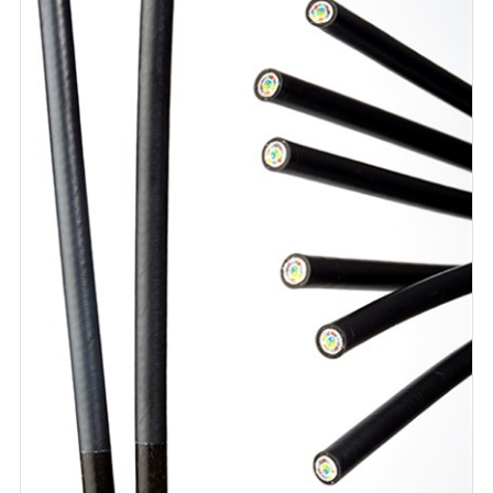
【導体材料】
・銅　・無酸素銅　・アルミ　・銅合金　・銅覆鋼
・銅覆鋼アルミ　・抵抗線　・マグネットワイヤ
【めっき】
・すずめっき　 ・銀めっき　 ・ニッケルめっき　
・金めっき　・白金めっき　・すずめっき線