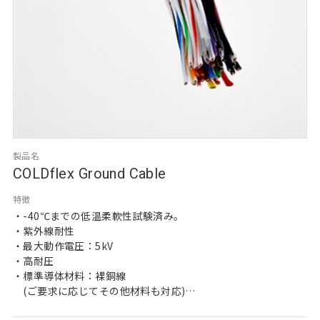
製品名
COLDflex Ground Cable
特徴
・-40℃までの低温柔軟性試験済み。
・紫外線耐性
・最大動作電圧：5kV
・高耐圧
・標準導体材料：裸銅線 
　(ご要求に応じてその他材料も対応)
・標準サイズ：250 kCMA-AWG 4 