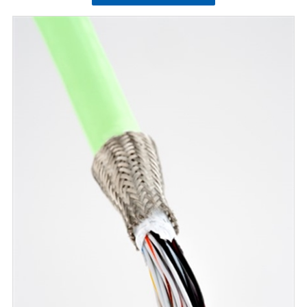
ことを保証します。 
【導体】
・銅めっきや高力合金を始め、多種多様な導体材料に対応
・小型(AWG24-32相当)、超小型(AWG34-46)サイズ
対応
【誘電体】
・電気的仕様、温度条件、サイズのご要求に応じて選定
【シールド】
・ブレード、スパイラル、アルミニウムホイル、その他の材料
を提供可
【被覆】
・NEWTtuf 補強シリコンゴムケーブルを用いる事で、最適な引
張強度を実現
【社内試験】
・各種屈曲試験、ねじれ試験、減衰特性試験、伝播速度試験、
静電容量、クロストーク