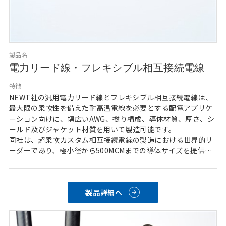
製品名
電力リード線・フレキシブル相互接続電線
特徴
NEWT社の汎用電力リード線とフレキシブル相互接続電線は、
最大限の柔軟性を備えた耐高温電線を必要とする配電アプリケ
ーション向けに、幅広いAWG、撚り構成、導体材質、厚さ、シ
ールド及びジャケット材質を用いて製造可能です。
同社は、超柔軟カスタム相互接続電線の製造における世界的リ
ーダーであり、極小径から500MCMまでの導体サイズを提供し
ています。ULおよびCSA認定PVC絶縁構造で供給するのが最も
一般的ですが、同社のカスタムフレキシブル相互接続電線は、
超細線撚り線技術と薄肉射出成形技術を組み合わせて、高温ま
製品詳細へ
たは極低温、耐薬品性、電圧、低低容量、また柔軟性といった
お客様の特定要件に沿って製造しております。