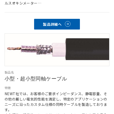
ルスオキシメーター
・オーディオ分野：マイク
・テスト・測定分野
・センサー分野
製品詳細へ
【特長】
・一次絶縁体の表面に導電層を設け、この層は絶縁体に接着さ
れており、両素材間の動きを妨げ、帯電を防ぎます。
低ノイズコーティングされた一次側とケーブル内の他の部品と
の間の動きによって発生した電荷は、電圧差が生じないように
即座に動作します。
・一般的なケーブルでは、機械的衝撃の種類や強さ、使用する
材質により最大100ミリボルトのノイズが生成されますが、本
ローノイズケーブルは、導電性低ノイズ層を付加する事で、15
製品名
～250マイクロボルトまでノイズを低減します。
小型・超小型同軸ケーブル
特徴
NEWT社では、お客様のご要求インピーダンス、静電容量、そ
の他の厳しい電気的性能を満足し、特定のアプリケーションの
ニーズに沿ったカスタム仕様の同時ケーブルを製造しておりま
す。