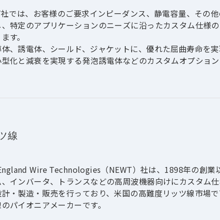
荷は、電圧差が生じないように
WT社では、お客様のご要求インピーダンス、静電容量、その
に動作します。
し、特定のアプリケーションのニーズに沿ったカスタム仕様の
般的なケーブルでは、機械的衝撃の種類や強さ、使用する材質に
ります。
のノイズが生成されますが、本ローノイズケーブルは、導電性
導体、誘電体、シールド、ジャケットに、優れた屈曲寿命を実
15～250マイクロボルトまでノイズを低減します。
小型化と減衰を実現する発泡誘電体などのカスタムオプション
、複数の同軸ケーブルとその他コンポーネントを組み合わせた
製造可能です。
ツ線
 England Wire Technologies（NEWT）社は、1898
ム、インバータ、トランスなどの高周波機器向けにカスタム仕
設計・製造・販売を行っており、米国の高難度リッツ線市場で
線のパイオニアメーカーです。