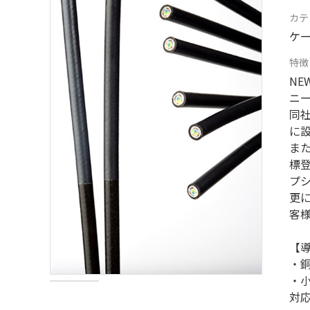
カテ
ケ
特徴
N
ニ
同
に
ま
標
プ
更
客
【
・
・小
対