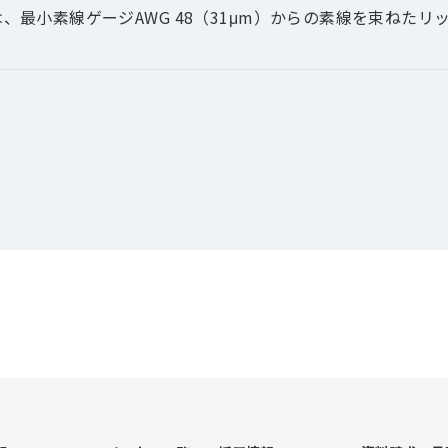
、最小素線ゲージAWG 48（31μm）からの素線を束ねた
験を有しており、お客様の技術的課題やご要求仕様（周波数・
・満足出来るリッツ線をご提案出来ると考えております。 
同社製品は、米国WiTricity社が特許を保有する磁界共鳴方
用コイル線材としてご採用及び製品認証済みでございます。
日本国内においても、WiTricity社とライセンス契約を締結さ
レス給電システムの開発・製造会社や大学等のお客様に多数ご
低直流・交流抵抗・高Q値）でも高い評価を頂いている信頼性
用実績】
車・AGV（自動搬送車）用ワイヤレス給電システム
V車走行中給電コイル
加熱(IH)装置
ディカル応用