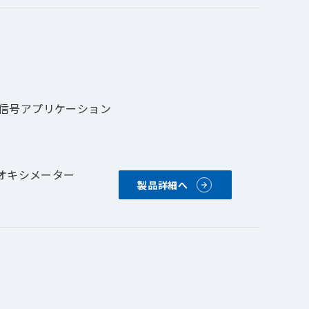
信号アプリケーション
スオキシメーター
製品詳細へ
おり、両素材間の動き
の動きによって発生し