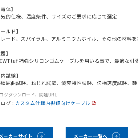
誘電体】
電気的仕様、温度条件、サイズのご要求に応じて選定
シールド】
ブレード、スパイラル、アルミニウムホイル、その他の材料を
被覆】
EWTtuf 補強シリコンゴムケーブルを用いる事で、最適な引
社内試験】
各種屈曲試験、ねじれ試験、減衰特性試験、伝播速度試験、静
ログダウンロード、関連URL
ログ :
カスタム仕様内視鏡向けケーブル
メーカーサイト
メーカー一覧へ