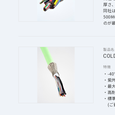
厚さ
同社
500
のが
と薄
た柔
製品名
【導
COLD
・銅
・銅
特徴
・-4
【め
・紫
・す
・最大
・金
・高
・標
　(
・標準サ