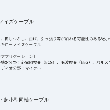
ご要求に応じてその他サイズも対応)
線色：10色
準・カスタム表面プリント対応
ノイズケーブル
り、押しつぶし、曲げ、引っ張り等が加わる可能性のある微小
したローノイズケーブル
要アプリケーション】
療機器分野：心電図検査（ECG）、脳波検査（EEG）、パル
ーディオ分野：マイク
スト・測定分野
ンサー分野
長】
次絶縁体の表面に導電層を設け、この層は絶縁体に接着されて
・超小型同軸ケーブル
げ、帯電を防ぎます。
イズコーティングされた一次側とケーブル内の他の部品との間