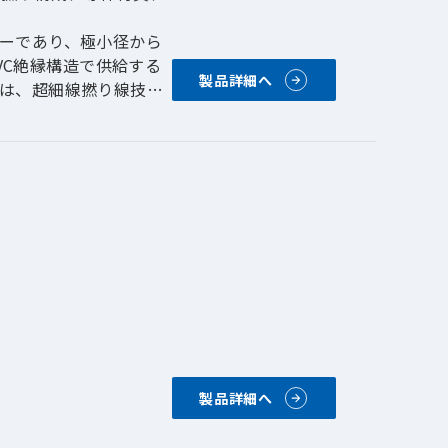
ーであり、極小径から
PVC絶縁構造で供給する
製品詳細へ
は、超細線撚り線技術
、電圧、低低容量、ま
製品詳細へ