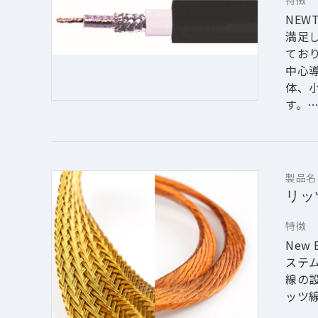
特徴
た電
NE
即座
満足
・一
てお
ルト
中心
事で、
体、
す。
また
ルも
製品名
リッ
特徴
New
ステ
線の
ッツ