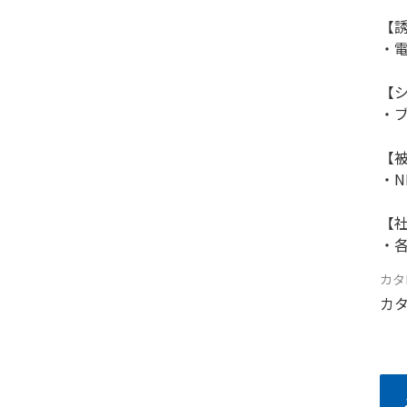
【
・
【
・
【
・N
【
・
カタ
カタ