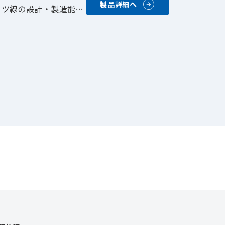
製品詳細へ
リッツ線の設計・製造能力
撚り本数・絶縁等） を
式のEV車非接触給電シス
れているAGV、EV車ワ
採用頂いており、性能
の高い製品でございま