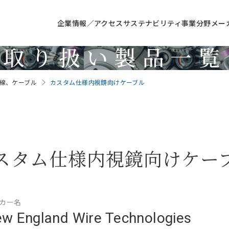
企業情報／アクセス
サステナビリティ
事業分野
メー
取り扱い製品一覧
Products
線、ケーブル
カスタム仕様内視鏡向けケーブル
スタム仕様内視鏡向けケー
カー名
w England Wire Technologies