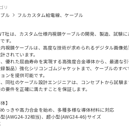
ゴリ
ーブル
フルカスタム給電線、ケーブル
EWT社は、カスタム仕様内視鏡ケーブルの開発、製造、試験
ーです。
社内視鏡ケーブルは、高度な技術が求められるデジタル画像処
設計されています。
た、優れた屈曲寿命を実現する高強度合金導体から、最適な引張
登録製品）強化シリコンゴムジャケットまで、ケーブルのすべ
ションを提供可能です。
に、同社のケーブル設計エンジニアは、コンセプトから試験ま
様の要件を正確に満たすことを保証します。
導体】
銅めっきや高力合金を始め、多種多様な導体材料に対応
型(AWG24-32相当)、超小型(AWG34-46)サイズ
応