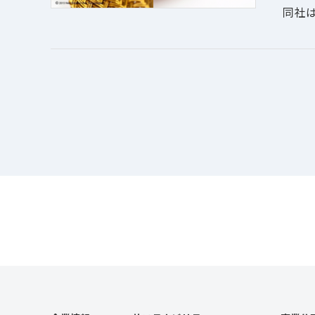
同社は
と経
解決
また、
テム
一方、
イヤ
面（
す。
【採
・EV
・E
・誘導
・メ