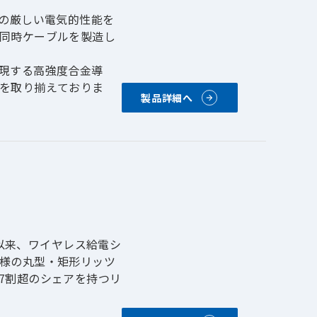
他の厳しい電気的性能を
同時ケーブルを製造し
より最大100ミリボ
低ノイズ層を付加する
現する高強度合金導
を取り揃えておりま
製品詳細へ
、大口径の計装ケーブ
年の創業以来、ワイヤレス給電シ
様の丸型・矩形リッツ
7割超のシェアを持つリ