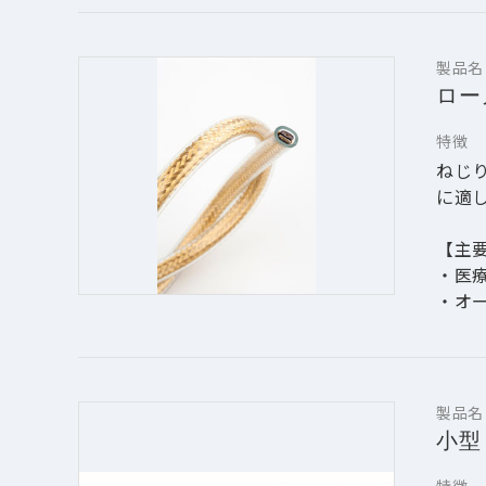
　(
・標準
・標
製品名
ロー
特徴
ねじ
に適
【主
・医
・オ
・テ
・セ
【特
製品名
・一
小型
を妨
低ノ