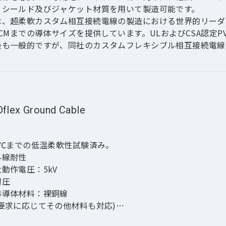
、シールド及びジャケット材質を用いて製造可能です。
は、超柔軟カスタム相互接続電線の製造における世界的リーダ
MCMまでの導体サイズを提供しています。ULおよびCSA認定
最も一般的ですが、同社のカスタムフレキシブル相互接続電線
肉射出成形技術を組み合わせて、高温または極低温、耐薬品性
軟性といったお客様の特定要件に沿って製造しております。
体材料】
flex Ground Cable
　・無酸素銅　・アルミ　・銅合金　・銅覆鋼
覆鋼アルミ　・抵抗線　・マグネットワイヤ
0℃までの低温柔軟性試験済み。
っき】
外線耐性
ずめっき　 ・銀めっき　 ・ニッケルめっき　
動作電圧：5kV
めっき　・白金めっき　・すずめっき線
耐圧
準導体材料：裸銅線 
ご要求に応じてその他材料も対応)
イズ：250 kCMA-AWG 4 