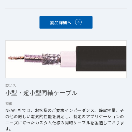
・オーディオ分野：マイク
・テスト・測定分野
・センサー分野
製品詳細へ
【特長】
・一次絶縁体の表面に導電層を設け、この層は絶縁体に接着さ
れており、両素材間の動きを妨げ、帯電を防ぎます。
低ノイズコーティングされた一次側とケーブル内の他の部品と
の間の動きによって発生した電荷は、電圧差が生じないように
即座に動作します。
・一般的なケーブルでは、機械的衝撃の種類や強さ、使用する
材質により最大100ミリボルトのノイズが生成されますが、本
ローノイズケーブルは、導電性低ノイズ層を付加する事で、15
～250マイクロボルトまでノイズを低減します。
製品名
小型・超小型同軸ケーブル
特徴
NEWT社では、お客様のご要求インピーダンス、静電容量、そ
の他の厳しい電気的性能を満足し、特定のアプリケーションの
ニーズに沿ったカスタム仕様の同時ケーブルを製造しておりま
す。