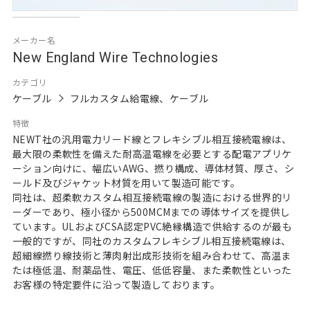
メーカー名
New England Wire Technologies
カテゴリ
ケーブル
フルカスタム給電線、ケーブル
特徴
NEWT社の汎用電力リード線とフレキシブル相互接続電線は、
最大限の柔軟性を備えた耐高温電線を必要とする配電アプリケ
ーション向けに、幅広いAWG、撚り構成、導体材質、厚さ、シ
ールド及びジャケット材質を用いて製造可能です。
同社は、超柔軟カスタム相互接続電線の製造における世界的リ
ーダーであり、極小径から500MCMまでの導体サイズを提供し
ています。ULおよびCSA認定PVC絶縁構造で供給するのが最も
一般的ですが、同社のカスタムフレキシブル相互接続電線は、
超細線撚り線技術と薄肉射出成形技術を組み合わせて、高温ま
たは極低温、耐薬品性、電圧、低低容量、また柔軟性といった
お客様の特定要件に沿って製造しております。