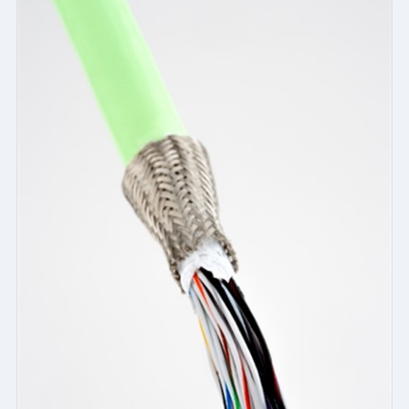
・銅めっきや高力合金を始め、多種多様な導体材料に対応
・小型(AWG24-32相当)、超小型(AWG34-46)サイズ
対応
【誘電体】
・電気的仕様、温度条件、サイズのご要求に応じて選定
【シールド】
・ブレード、スパイラル、アルミニウムホイル、その他の材料
を提供可
【被覆】
・NEWTtuf 補強シリコンゴムケーブルを用いる事で、最適な引
張強度を実現
【社内試験】
・各種屈曲試験、ねじれ試験、減衰特性試験、伝播速度試験、
静電容量、クロストーク