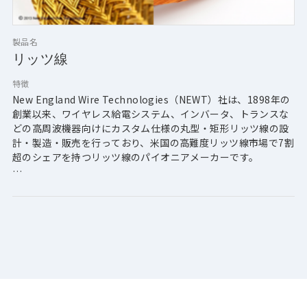
製品名
リッツ線
特徴
New England Wire Technologies（NEWT）社は、1898年の
創業以来、ワイヤレス給電システム、インバータ、トランスな
どの高周波機器向けにカスタム仕様の丸型・矩形リッツ線の設
計・製造・販売を行っており、米国の高難度リッツ線市場で7割
超のシェアを持つリッツ線のパイオニアメーカーです。
同社は、最小素線ゲージAWG 48（31μm）からの素線を束ねた
リッツ線の設計・製造能力と経験を有しており、お客様の技術
的課題やご要求仕様（周波数・撚り本数・絶縁等） を解決・満
足出来るリッツ線をご提案出来ると考えております。 
また、同社製品は、米国WiTricity社が特許を保有する磁界共鳴
方式のEV車非接触給電システム用コイル線材としてご採用及び
製品認証済みでございます。
一方、日本国内においても、WiTricity社とライセンス契約を締