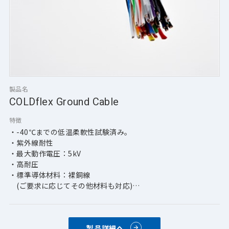
製品名
COLDflex Ground Cable
特徴
・-40℃までの低温柔軟性試験済み。
・紫外線耐性
・最大動作電圧：5kV
・高耐圧
・標準導体材料：裸銅線 
　(ご要求に応じてその他材料も対応)
・標準サイズ：250 kCMA-AWG 4 
　(ご要求に応じてその他サイズも対応)
・標準線色：10色
製品詳細へ
・標準・カスタム表面プリント対応