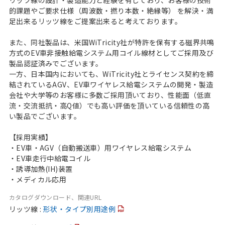
的課題やご要求仕様（周波数・撚り本数・絶縁等） を解決・満
足出来るリッツ線をご提案出来ると考えております。
また、同社製品は、米国WiTricity社が特許を保有する磁界共鳴
方式のEV車非接触給電システム用コイル線材としてご採用及び
製品認証済みでございます。
一方、日本国内においても、WiTricity社とライセンス契約を締
結されているAGV、EV車ワイヤレス給電システムの開発・製造
会社や大学等のお客様に多数ご採用頂いており、性能面（低直
流・交流抵抗・高Q値）でも高い評価を頂いている信頼性の高
い製品でございます。
【採用実績】
・EV車・AGV（自動搬送車）用ワイヤレス給電システム
・EV車走行中給電コイル
・誘導加熱(IH)装置
・メディカル応用
カタログダウンロード、関連URL
リッツ線 :
形状・タイプ別用途例