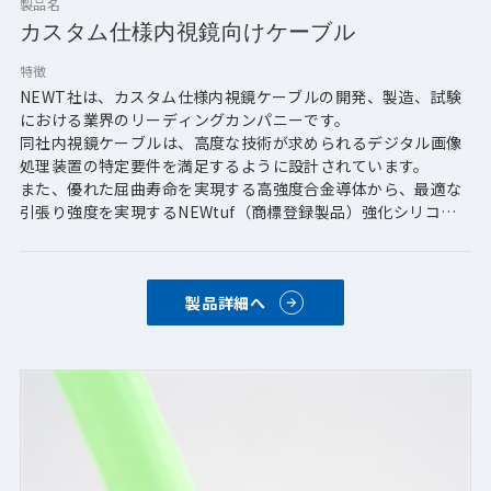
製品名
カスタム仕様内視鏡向けケーブル
特徴
NEWT社は、カスタム仕様内視鏡ケーブルの開発、製造、試験
における業界のリーディングカンパニーです。
同社内視鏡ケーブルは、高度な技術が求められるデジタル画像
処理装置の特定要件を満足するように設計されています。
また、優れた屈曲寿命を実現する高強度合金導体から、最適な
引張り強度を実現するNEWtuf（商標登録製品）強化シリコン
ゴムジャケットまで、ケーブルのすべてのコンポーネントにカ
スタムオプションを提供可能です。
更に、同社のケーブル設計エンジニアは、コンセプトから試験
製品詳細へ
までお客様と連携し、ケーブルがお客様の要件を正確に満たす
ことを保証します。 
【導体】
・銅めっきや高力合金を始め、多種多様な導体材料に対応
・小型(AWG24-32相当)、超小型(AWG34-46)サイズ
対応
【誘電体】