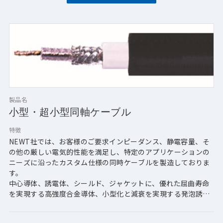
【特長】
・一次絶縁体の表面に導電層を設け、この層は絶縁体に接着さ
れており、両素材間の動きを妨げ、帯電を防ぎます。
低ノイズコーティングされた一次側とケーブル内の他の部品と
の間の動きによって発生した電荷は、電圧差が生じないように
即座に動作します。
・一般的なケーブルでは、機械的衝撃の種類や強さ、使用する
材質により最大100ミリボルトのノイズが生成されますが、本
ローノイズケーブルは、導電性低ノイズ層を付加する事で、15
～250マイクロボルトまでノイズを低減します。
製品名
小型・超小型同軸ケーブル
特徴
NEWT社では、お客様のご要求インピーダンス、静電容量、そ
の他の厳しい電気的性能を満足し、特定のアプリケーションの
ニーズに沿ったカスタム仕様の同時ケーブルを製造しておりま
す。
中心導体、誘電体、シールド、ジャケットに、優れた屈曲寿命
を実現する高強度合金導体、小型化と減衰を実現する発泡誘電
体などのカスタムオプションを取り揃えております。
また、複数の同軸ケーブルとその他コンポーネントを組み合わ