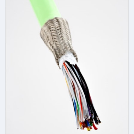
・電気的仕様、温度条件、サイズのご要求に応じて選定
【シールド】
・ブレード、スパイラル、アルミニウムホイル、その他の材料
を提供可
【被覆】
・NEWTtuf 補強シリコンゴムケーブルを用いる事で、最適な引
張強度を実現
【社内試験】
・各種屈曲試験、ねじれ試験、減衰特性試験、伝播速度試験、
静電容量、クロストーク