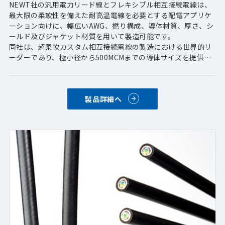
NEWT社の汎用電力リード線とフレキシブル相互接続電線は、
最大限の柔軟性を備えた耐高温電線を必要とする配電アプリケ
ーション向けに、幅広いAWG、撚り構成、導体材質、厚さ、シ
ールド及びジャケット材質を用いて製造可能です。
同社は、超柔軟カスタム相互接続電線の製造における世界的リ
ーダーであり、極小径から500MCMまでの導体サイズを提供し
ています。ULおよびCSA認定PVC絶縁構造で供給するのが最も
一般的ですが、同社のカスタムフレキシブル相互接続電線は、
超細線撚り線技術と薄肉射出成形技術を組み合わせて、高温ま
製品詳細へ
たは極低温、耐薬品性、電圧、低低容量、また柔軟性といった
お客様の特定要件に沿って製造しております。
【導体材料】
・銅　・無酸素銅　・アルミ　・銅合金　・銅覆鋼
・銅覆鋼アルミ　・抵抗線　・マグネットワイヤ
【めっき】
・すずめっき　 ・銀めっき　 ・ニッケルめっき　
・金めっき　・白金めっき　・すずめっき線