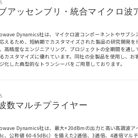
名
ブアッセンブリ・統合マイクロ波
crowave Dynamics社は、マイクロ波コンポーネントやサ
応えるため、短納期でカスタマイズされた製品の研究開発を
、高精度なエンジニアリング、プロジェクトの全期間を通し
るカスタマイズに優れています。同社の全製品を使用し、お
ジ化した典型的なトランシーバをご用意しております。
名
波数マルチプライヤー
crowave Dynamics社は、最大+20dBmの出力と高い高調
dBc、公称値 60-65dBc）を備えた2逓倍、3逓倍、4逓倍