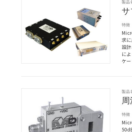
製品
サ
特徴
Mi
求に
設計
によ
ケー
製品
周
特徴
Mi
50