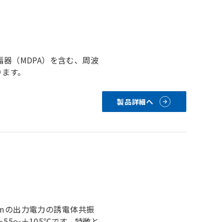
増幅器（MDPA）を含む、周波
ります。
製品詳細へ
25dBmの出力電力の誘電体共振
5～＋105℃です。特徴と