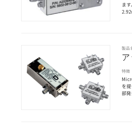
ます
2.
製品
ア
特徴
Mi
を提
部発