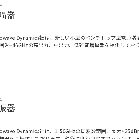
名
幅器
crowave Dynamics社は、新しい小型のベンチトップ型電力
囲2～46GHzの高出力、中出力、低雑音増幅器を提供してお
名
振器
crowave Dynamics社は、1-50GHzの周波数範囲、最大+
振器をご提供しております。動作温度範囲のオプションは、－5