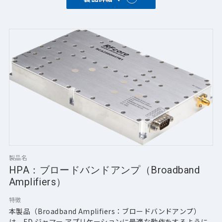
（Doherty合成構造）
・軽　量
・順方向電力および反射電力用カプラ／検出器内蔵
・小型で堅牢な設計
・低高調波出力
-Option-
・温度モニタ、電流モニタ内蔵
・高VSWR、過熱、過入力電力、過電流などに対する保護機能
・RS-232通信
製品名
HPA：ブロードバンドアンプ（Broadband
Amplifiers）
特徴
本製品（Broadband Amplifiers：ブロードバンドアンプ）
は、ED ジャマー アプリケーションに最適な動作をするように