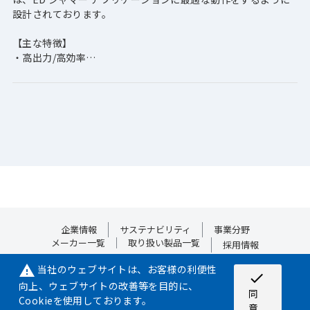
設計されております。
【主な特徴】
・高出力/高効率
・広帯域
・軽　量
・カプラ／検出器、温度モニタ
・小型で堅牢な設計
-Option-
・電流モニタを内蔵
・高VSWR、過熱、過入力電力、過電流などに対する保護機能
・RS-232通信
企業情報
サステナビリティ
事業分野
メーカー一覧
取り扱い製品一覧
採用情報
当社のウェブサイトは、お客様の利便性
warning
check
向上、ウェブサイトの改善等を目的に、
サイトマップ
プライバシーポリシー
Cookieポリシー
同
Cookieを使用しております。
意