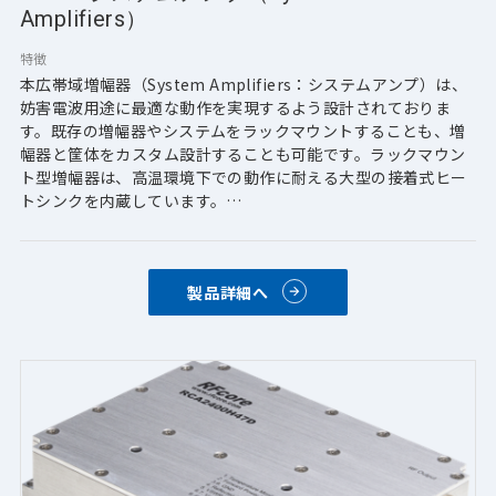
Amplifiers）
特徴
本広帯域増幅器（System Amplifiers：システムアンプ）は、
妨害電波用途に最適な動作を実現するよう設計されておりま
す。既存の増幅器やシステムをラックマウントすることも、増
幅器と筐体をカスタム設計することも可能です。ラックマウン
ト型増幅器は、高温環境下での動作に耐える大型の接着式ヒー
トシンクを内蔵しています。
【主な特徴】
・最大3GHzの周波数範囲
製品詳細へ
・順方向/反射電力モニタリング
・シリアルまたはパラレルインター　
 フェースによるリモート制御