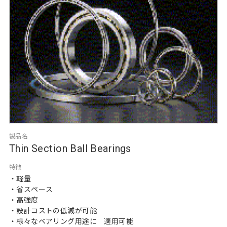
製品名
Thin Section Ball Bearings
特徴
・軽量
・省スペース
・高強度
・設計コストの低減が可能
・様々なベアリング用途に　適用可能