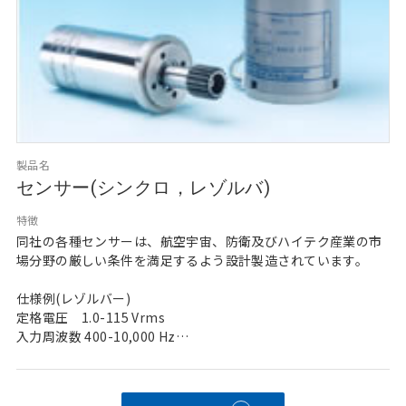
製品名
センサー(シンクロ，レゾルバ)
特徴
同社の各種センサーは、航空宇宙、防衛及びハイテク産業の市
場分野の厳しい条件を満足するよう設計製造されています。
仕様例(レゾルバー)
定格電圧　1.0-115 Vrms
入力周波数 400-10,000 Hz
最大電流値　0.015-0.25 A
電気的誤差　±3.0±15.0 Mins of arc
最大巻取温度　240℃