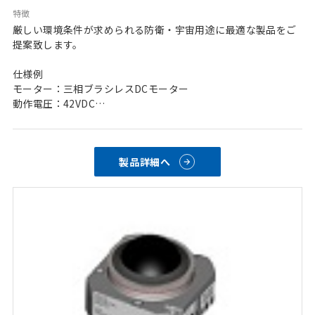
特徴
厳しい環境条件が求められる防衛・宇宙用途に最適な製品をご
提案致します。
仕様例
モーター：三相ブラシレスDCモーター
動作電圧：42VDC
ストローク：32 mm
垂直抗力：0.6kN
製品詳細へ
用途例：オイルガス開発機材、
航空機エンジン弁、ヘリコプターのロータ
及びランディングギア等