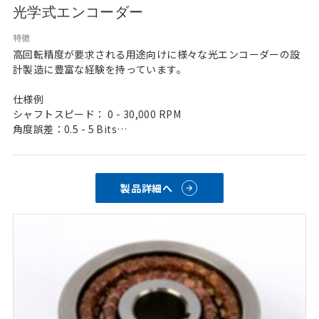
光学式エンコーダー
特徴
高回転精度が要求される用途向けに様々な光エンコーダーの設
計製造に豊富な経験を持っています。
仕様例
シャフトスピード： 0 - 30,000 RPM
角度誤差：0.5 - 5 Bits
角分解能：Up to 21 bit
比較誤差：±0.75±120.0
製品詳細へ
用途例：レーダー、射撃装置、熱画像装置、
アビオニクス、ミサイル制御フィン、
シュミレーター、天体望遠鏡など