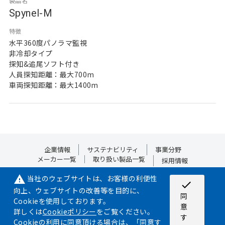
製品名
Spynel-M
特徴
水平360度パノラマ監視
非冷却タイプ
探知&追尾ソフト付き
人員探知距離：最大700m
車両探知距離：最大1400m
企業情報
サステナビリティ
事業分野
メーカー一覧
取り扱い製品一覧
採用情報
当社のウェブサイトは、お客様の利便性
warning
check
向上、ウェブサイトの改善等を目的に、
サイトマップ
プライバシーポリシー
Cookieポリシー
同
Cookieを使用しております。
意
詳しくは
Cookieポリシー
をご覧ください。
す
©2024 NIPPON AIRCRAFT SUPPLY CO.,LTD. ALL RIGHT RESERVED.
Cookieの利用に同意頂ける場合は、「同意す