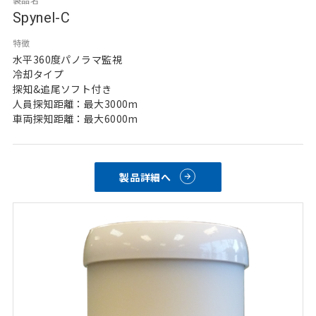
Spynel-C
特徴
水平360度パノラマ監視
冷却タイプ
探知&追尾ソフト付き
人員探知距離：最大3000m
車両探知距離：最大6000m
製品詳細へ