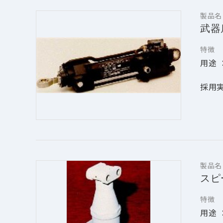
製品名
武器
特徴
用途 
採用実績
製品名
スピ
特徴
用途 