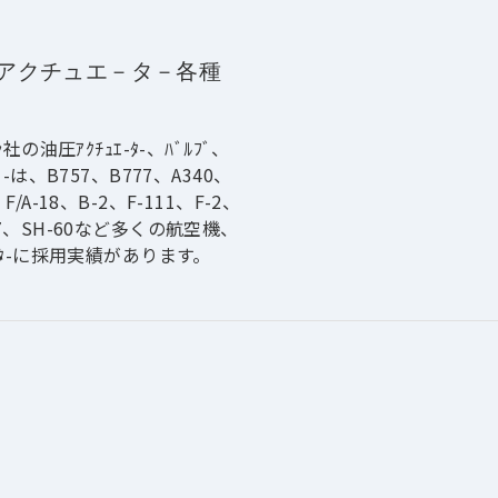
アクチュエ－タ－各種
ｨﾝ社の油圧ｱｸﾁｭｴ-ﾀ-、ﾊﾞﾙﾌﾞ、
ﾊﾞ-は、B757、B777、A340、
、F/A-18、B-2、F-111、F-2、
47、SH-60など多くの航空機、
ﾌﾟﾀ-に採用実績があります。