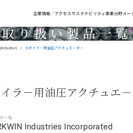
企業情報／アクセス
サステナビリティ
事業分野
メー
取り扱い製品一覧
Products
tuator)
スポイラ－用油圧アクチュエ－タ－
ポイラ－用油圧アクチュエ－
カー名
KWIN Industries Incorporated