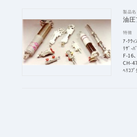
製品名
油圧
特徴
ｱ-ｸｳ
ﾘｻﾞ-
F-16
CH-
ﾍﾘｺ