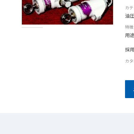
カテ
油
特徴
用途
採用
カタ