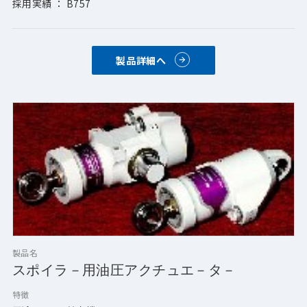
採用実績 ： B757
製品詳細へ
製品名
スポイラ－用油圧アクチュエ－タ－
特徴