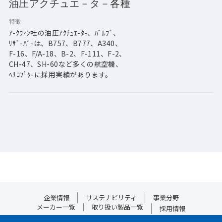
油圧アクチュエ－タ－各種
特徴
ｱ-ｸｳｨﾝ社の油圧ｱｸﾁｭｴ-ﾀ-、ﾊﾞﾙﾌﾞ、
ﾘｻﾞ-ﾊﾞ-は、B757、B777、A340、
F-16、F/A-18、B-2、F-111、F-2、
CH-47、SH-60など多くの航空機、
ﾍﾘｺﾌﾟﾀ-に採用実績があります。
企業情報
サステナビリティ
事業分野
メーカー一覧
取り扱い製品一覧
採用情報