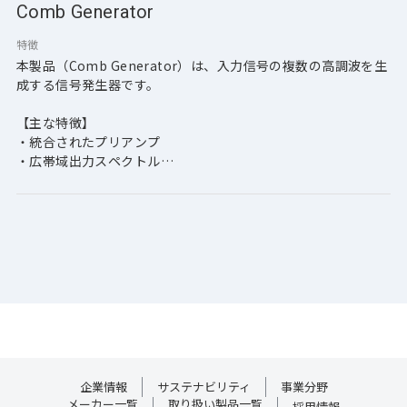
Comb Generator
特徴
本製品（Comb Generator）は、入力信号の複数の高調波を生
成する信号発生器です。
【主な特徴】
・統合されたプリアンプ
・広帯域出力スペクトル
・低位相ノイズ
・軽量/小型
・ドロップイン構成及び気密封止
企業情報
サステナビリティ
事業分野
メーカー一覧
取り扱い製品一覧
採用情報