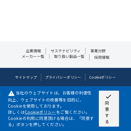
企業情報
サステナビリティ
事業分野
メーカー一覧
取り扱い製品一覧
採用情報
サイトマップ
プライバシーポリシー
Cookieポリシー
©2024 NIPPON AIRCRAFT SUPPLY CO.,LTD. ALL RIGHT RESERVED.
当社のウェブサイトは、お客様の利便性
warning
check
©JDF/Adapted
向上、ウェブサイトの改善等を目的に、
同
Cookieを使用しております。
意
詳しくは
Cookieポリシー
をご覧ください。
す
Cookieの利用に同意頂ける場合は、「同意す
る
る」ボタンを押してください。