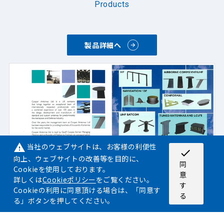
Products
製品詳細へ
当社のウェブサイトは、お客様の利便性
warning
check
向上、ウェブサイトの改善等を目的に、
同
Cookieを使用しております。
意
詳しくは
Cookieポリシー
をご覧ください。
す
Cookieの利用に同意頂ける場合は、「同意す
る
る」ボタンを押してください。
製品名