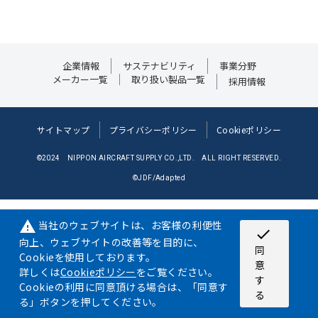
企業情報
サステナビリティ
事業分野
メーカー一覧
取り扱い製品一覧
採用情報
サイトマップ
プライバシーポリシー
Cookieポリシー
©2024 NIPPON AIRCRAFT SUPPLY CO.,LTD. ALL RIGHT RESERVED.
©JDF/Adapted
当社のウェブサイトは、お客様の利便性
warning
check
向上、ウェブサイトの改善等を目的に、
同
Cookieを使用しております。
意
詳しくは
Cookieポリシー
をご覧ください。
す
Cookieの利用に同意頂ける場合は、「同意す
る
る」ボタンを押してください。