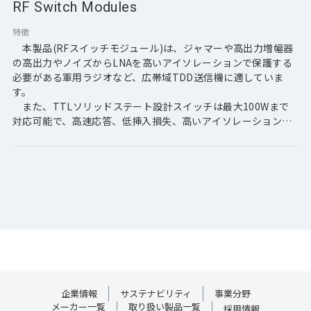
RF Switch Modules
特徴
　本製品(RFスイッチモジュール)は、ジャマーや高出力増幅器
の高出力やノイズからLNAを高いアイソレーションで保護する
必要がある軍用ラジオなど、広帯域TDD送信機に適していま
す。
　また、TTLソリッドステート設計スイッチは最大100Wまで
対応可能で、高速応答、低挿入損失、高いアイソレーションを
実現し、軽量でコンパクトなパッケージに収められています。
【主な特徴】
・広帯域（単一スイッチで20～500MHz、500～2500MHzをカ
バー）
・高出力能力（平均100W、ピーク1kW）
・高速動作（コマンドから90％遷移まで約2μs）
・低挿入損失及び、コンパクト＆軽量：コントローラーを本体
に統合
・操作容易性（28V単一電源、単一ビットTTL制御）
・20～500MHz 平均100W SPDTソリッドステートスイッチ
企業情報
サステナビリティ
事業分野
・2300～2700MHz 平均100W SPDTソリッドステートスイッチ
メーカー一覧
取り扱い製品一覧
採用情報