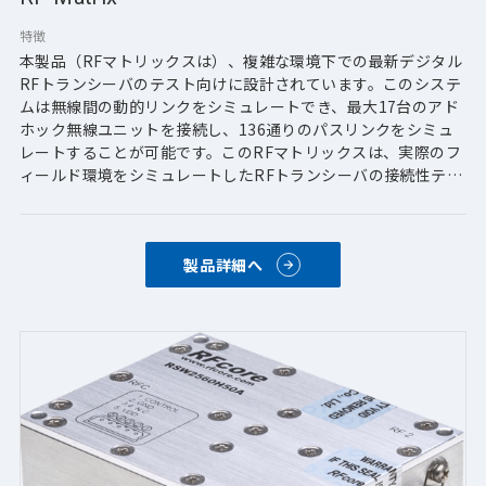
特徴
本製品（RFマトリックスは）、複雑な環境下での最新デジタル
RFトランシーバのテスト向けに設計されています。このシステ
ムは無線間の動的リンクをシミュレートでき、最大17台のアド
ホック無線ユニットを接続し、136通りのパスリンクをシミュ
レートすることが可能です。このRFマトリックスは、実際のフ
ィールド環境をシミュレートしたRFトランシーバの接続性テス
トを行う際に、コストと時間の大幅な節約を提供します。
【主な特徴】
製品詳細へ
・周波数帯域：20～512 MHz、485～2500 MHz、30～2000 
MHz
・減衰制御：127 dB（1 dB刻み）
・操作およびシナリオ編集用のGUIベース管理ソフトウェアが
付属しています。