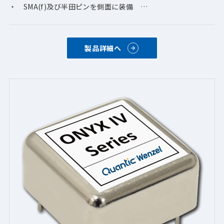
・　SMA(f)及び半田ピンを側面に装備　
・　サイン波+13 dBm、標準、最大+21 dBm、オプション
・　複数周波数出力オプション
製品詳細へ