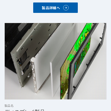
が含まれます。Ceviansは、材料科学と応用工学の経験を組み
製品詳細へ
合わせ、究極の光学部品である照明、光学材料、電気機械構造
物を統合しています。
・薄膜コーティング
・導電性コーティング・金属メッシュ
・吸収ガラス
・カスタム仕様光構成品
・タッチスクリーン
・ポリマー
・フィルタリングコンポーネント
・光学部品
製品名