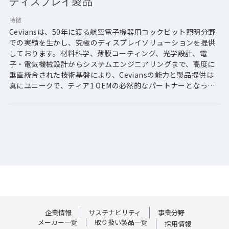
ディスプレイ製品
特徴
Ceviansは、50年に渡る航空電子機器用コックピット照明分野
での実績を生かし、究極のディスプレイソリューションを提供
しております。材料科学、薄膜コーティング、光学設計、電
子・電気機械設計からシステムエンジニアリングまで、高度に
垂直統合された技術基盤により、Ceviansの能力と製品提供は
真にユニークで、ティア1 OEMの必然的なパートナーとなって
おります。
多様な業界のエコシステムを理解し、カスタムTFT-LCDから
LCDモジュール、ディスプレイヘッドアセンブリ（DHA）、そ
して完全に頑丈なディスプレイシステムまで、お客様のベース
モデルに完全に統合するレベルの製品を提供します。この柔軟
な戦略により、お客様は自社のリソースをコアコンピタンスに
効率的に活用出来ます。
・LCDモジュール
・カスタムTFT液晶ディスプレイ
企業情報
サステナビリティ
事業分野
・ディスプレイヘッドアセンブリ（DHA）
メーカー一覧
取り扱い製品一覧
採用情報
・堅牢ディスプレイ