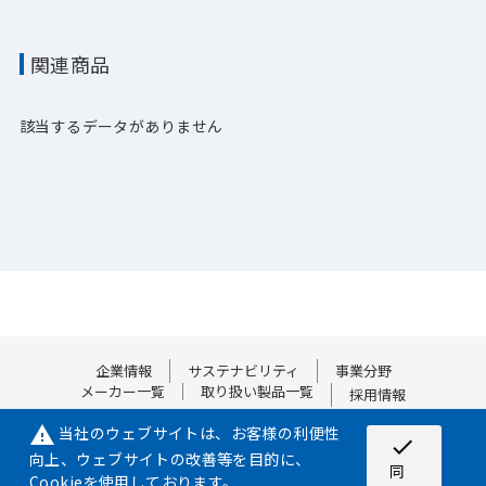
関連商品
該当するデータがありません
企業情報
サステナビリティ
事業分野
メーカー一覧
取り扱い製品一覧
採用情報
当社のウェブサイトは、お客様の利便性
warning
check
向上、ウェブサイトの改善等を目的に、
サイトマップ
プライバシーポリシー
Cookieポリシー
同
Cookieを使用しております。