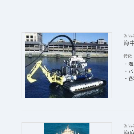
製品
海
特徴
・海
・パ
・各
製品
海