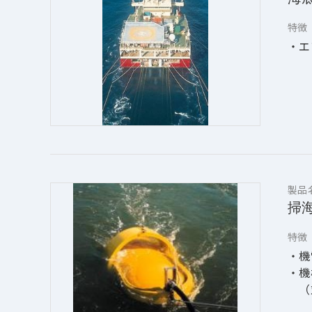
特徴
・エ
製品
掃
特徴
・機
・機
　（