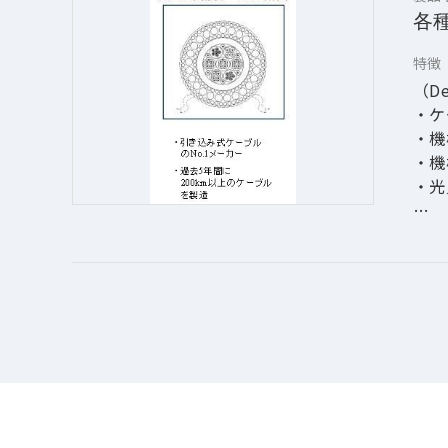
各
特徴
（D
・ケ
・機
・機
・光
（ト
・R
・曳
・掘
・光
（ス
・亜
・フ