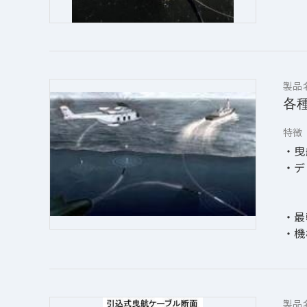
製品
各
特徴
・曳
・デ
　　
・最
・機
製品