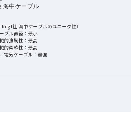
種 海中ケーブル
e Regt社 海中ケーブルのユニーク性）
ーブル直径：最小
械的強靭性：最高
械的柔軟性：最高
／電気ケーブル：最強
ラック・レコード）
OV吊索ケーブル：6000m（最高深度）
航ケーブル：3000m（最高深度）
削機ケーブル：1500m（最高深度）
／電気ケーブル：115T（最高強度）
トレングス・メンバー）
鉛メッキ鋼線（装甲）
ァイバーの保護（アラミド、