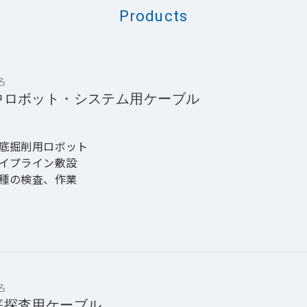
Products
名
中ロボット・システム用ケーブル
底掘削用ロボット
イプライン敷設
種の検査、作業
名
底探査用ケーブル