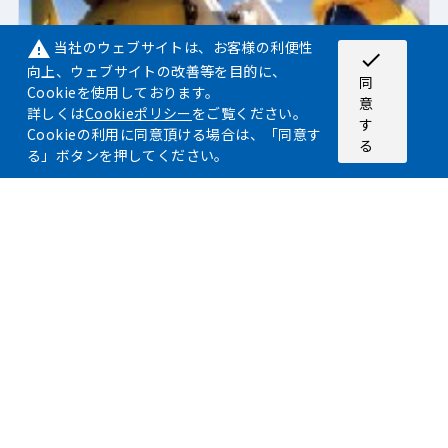
当社のウェブサイトは、お客様の利便性
warning
check
向上、ウェブサイトの改善等を目的に、
同
Cookieを使用しております。
意
詳しくは
Cookieポリシー
をご覧ください。
す
Cookieの利用に同意頂ける場合は、「同意す
る
る」ボタンを押してください。
製品名
ソナー・ターゲット・システム（サブトラッ
ク・システム）
特徴
広い周波数レンジ、VLFケーパビリティー
曳航式ソナー・ターゲットシステム
製品詳細へ