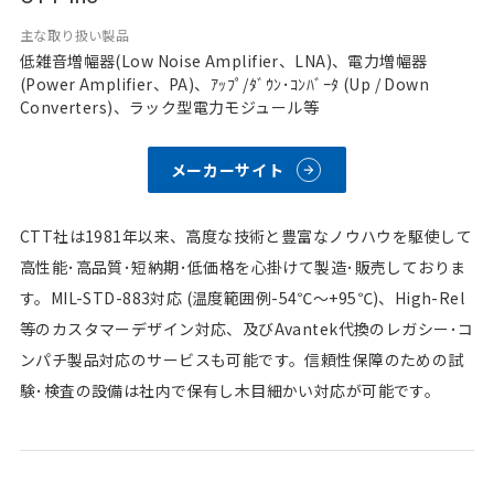
主な取り扱い製品
低雑音増幅器(Low Noise Amplifier、LNA)、電力増幅器
(Power Amplifier、PA)、ｱｯﾌﾟ/ﾀﾞｳﾝ･ｺﾝﾊﾞｰﾀ (Up / Down
Converters)、ラック型電力モジュール等
メーカーサイト
CTT社は1981年以来、高度な技術と豊富なノウハウを駆使して
高性能･高品質･短納期･低価格を心掛けて製造･販売しておりま
す。MIL-STD-883対応 (温度範囲例-54℃～+95℃)、High-Rel
等のカスタマーデザイン対応、及びAvantek代換のレガシー･コ
ンパチ製品対応のサービスも可能です。信頼性保障のための試
験･検査の設備は社内で保有し木目細かい対応が可能です。