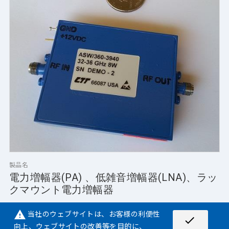
製品名
電力増幅器(PA) 、低雑音増幅器(LNA)、ラッ
クマウント電力増幅器
特徴
当社のウェブサイトは、お客様の利便性
warning
check
※高出力(最大 1kW)
向上、ウェブサイトの改善等を目的に、