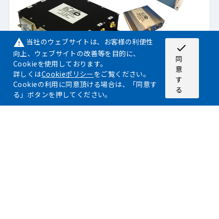
当社のウェブサイトは、お客様の利便性
warning
check
向上、ウェブサイトの改善等を目的に、
同
Cookieを使用しております。
意
詳しくは
Cookieポリシー
をご覧ください。
す
Cookieの利用に同意頂ける場合は、「同意す
る
製品名
る」ボタンを押してください。
サブアッセンブリ・統合マイクロ波アッセン
ブリ
特徴
Microwave Dynamics社は、マイクロ波コンポーネントやサブ
システムなど、お客様独自の要求に応えるため、短納期でカス
タマイズされた製品の研究開発を行います。同社は、革新的な
設計、高精度なエンジニアリング、プロジェクトの全期間を通
してのハンズオン技術サポートによるカスタマイズに優れてい
ます。同社の全製品を使用し、お客様のご要望に合わせてパッ
ケージ化した典型的なトランシーバをご用意しております。