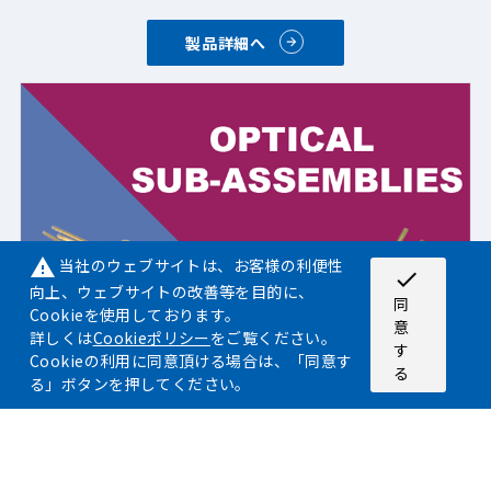
製品詳細へ
当社のウェブサイトは、お客様の利便性
warning
check
向上、ウェブサイトの改善等を目的に、
同
Cookieを使用しております。
意
詳しくは
Cookieポリシー
をご覧ください。
す
Cookieの利用に同意頂ける場合は、「同意す
る
る」ボタンを押してください。