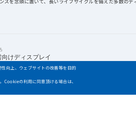
ンスを念頭に置いて、長いライフサイクルを備えた多数のデ
名
需向けディスプレイ
便性向上、ウェブサイトの改善等を目的
、機械、フィールド機器の厳しい状況では、ディスプレイは
。Cookieの利用に同意頂ける場合は、
din Displayは、耐久性と長いライフサイクルを念頭に置い
イをテストおよび再テストして、さまざまな状況に対応し、
えます。