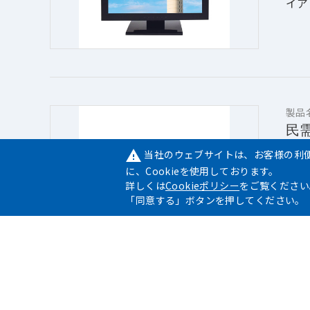
イア
製品
民
当社のウェブサイトは、お客様の利
warning
特徴
に、Cookieを使用しております。
工場
詳しくは
Cookieポリシー
をご覧ください
Ay
「同意する」ボタンを押してください。
プレ
に耐