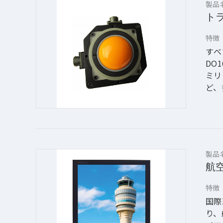
製品
ト
特徴
すべ
DO
ミリ
ど、
製品
航
特徴
国際
り、