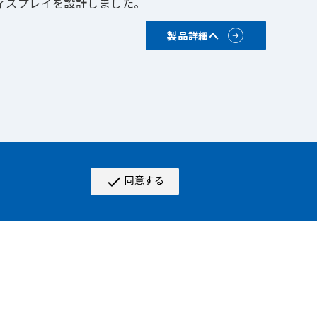
ィスプレイを設計しました。
製品詳細へ
同意する
check
長持ちする必要があります。
て設計されています。各ディス
ほとんどすべての過酷な条件
製品詳細へ