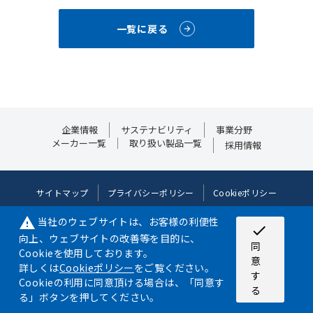
一覧に戻る
企業情報
サステナビリティ
事業分野
メーカー一覧
取り扱い製品一覧
採用情報
サイトマップ
プライバシーポリシー
Cookieポリシー
当社のウェブサイトは、お客様の利便性
warning
©2024 NIPPON AIRCRAFT SUPPLY CO.,LTD. ALL RIGHT RESERVED.
check
向上、ウェブサイトの改善等を目的に、
©JDF/Adapted
同
Cookieを使用しております。
意
詳しくは
Cookieポリシー
をご覧ください。
す
Cookieの利用に同意頂ける場合は、「同意す
る
る」ボタンを押してください。