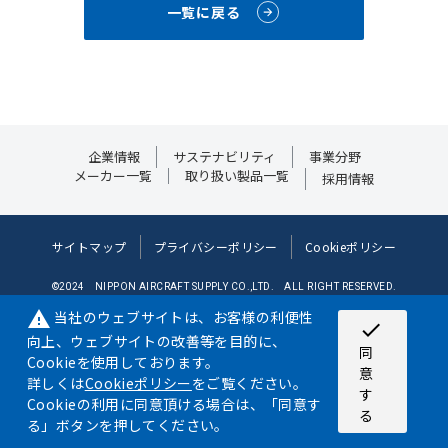
一覧に戻る
企業情報
サステナビリティ
事業分野
メーカー一覧
取り扱い製品一覧
採用情報
サイトマップ
プライバシーポリシー
Cookieポリシー
©2024 NIPPON AIRCRAFT SUPPLY CO.,LTD. ALL RIGHT RESERVED.
当社のウェブサイトは、お客様の利便性
warning
©JDF/Adapted
check
向上、ウェブサイトの改善等を目的に、
同
Cookieを使用しております。
意
詳しくは
Cookieポリシー
をご覧ください。
す
Cookieの利用に同意頂ける場合は、「同意す
る
る」ボタンを押してください。