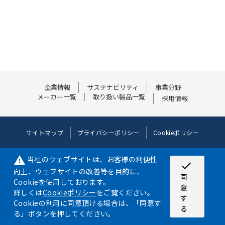
企業情報
サステナビリティ
事業分野
メーカー一覧
取り扱い製品一覧
採用情報
サイトマップ
プライバシーポリシー
Cookieポリシー
©2024 NIPPON AIRCRAFT SUPPLY CO.,LTD. ALL RIGHT RESERVED.
当社のウェブサイトは、お客様の利便性
warning
check
©JDF/Adapted
向上、ウェブサイトの改善等を目的に、
同
Cookieを使用しております。
意
詳しくは
Cookieポリシー
をご覧ください。
す
Cookieの利用に同意頂ける場合は、「同意す
る
る」ボタンを押してください。