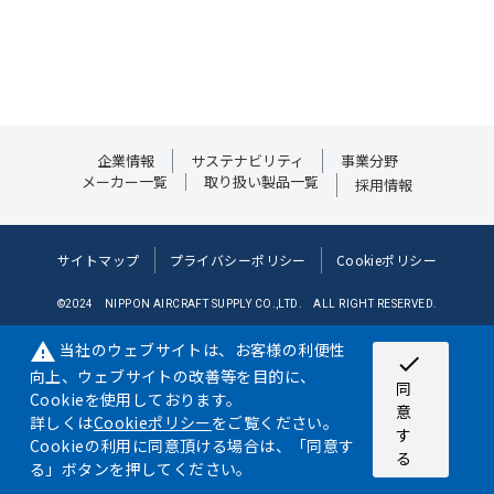
企業情報
サステナビリティ
事業分野
メーカー一覧
取り扱い製品一覧
採用情報
サイトマップ
プライバシーポリシー
Cookieポリシー
©2024 NIPPON AIRCRAFT SUPPLY CO.,LTD. ALL RIGHT RESERVED.
©JDF/Adapted
当社のウェブサイトは、お客様の利便性
warning
check
向上、ウェブサイトの改善等を目的に、
同
Cookieを使用しております。
意
詳しくは
Cookieポリシー
をご覧ください。
す
Cookieの利用に同意頂ける場合は、「同意す
る
る」ボタンを押してください。