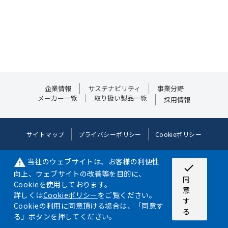
企業情報
サステナビリティ
事業分野
メーカー一覧
取り扱い製品一覧
採用情報
サイトマップ
プライバシーポリシー
Cookieポリシー
©2024 NIPPON AIRCRAFT SUPPLY CO.,LTD. ALL RIGHT RESERVED.
当社のウェブサイトは、お客様の利便性
warning
check
©JDF/Adapted
向上、ウェブサイトの改善等を目的に、
同
Cookieを使用しております。
意
詳しくは
Cookieポリシー
をご覧ください。
す
Cookieの利用に同意頂ける場合は、「同意す
る
る」ボタンを押してください。