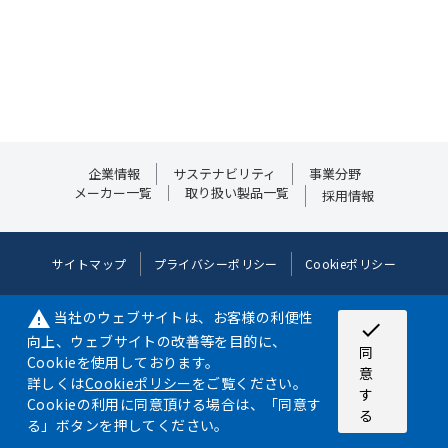
企業情報
サステナビリティ
事業分野
メーカー一覧
取り扱い製品一覧
採用情報
サイトマップ
プライバシーポリシー
Cookieポリシー
©2024 NIPPON AIRCRAFT SUPPLY CO.,LTD. ALL RIGHT RESERVED.
当社のウェブサイトは、お客様の利便性
warning
check
©JDF/Adapted
向上、ウェブサイトの改善等を目的に、
同
Cookieを使用しております。
意
詳しくは
Cookieポリシー
をご覧ください。
す
Cookieの利用に同意頂ける場合は、「同意す
る
る」ボタンを押してください。