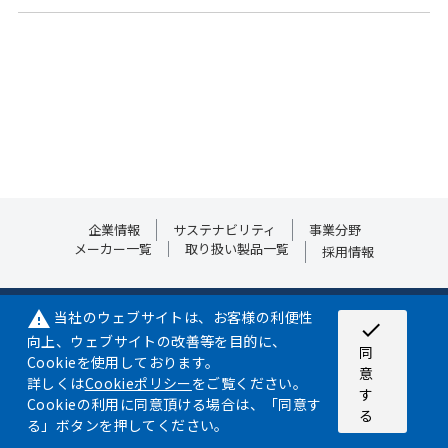
企業情報
サステナビリティ
事業分野
メーカー一覧
取り扱い製品一覧
採用情報
当社のウェブサイトは、お客様の利便性
warning
サイトマップ
プライバシーポリシー
Cookieポリシー
check
向上、ウェブサイトの改善等を目的に、
同
Cookieを使用しております。
©2024 NIPPON AIRCRAFT SUPPLY CO.,LTD. ALL RIGHT RESERVED.
意
詳しくは
Cookieポリシー
をご覧ください。
©JDF/Adapted
す
Cookieの利用に同意頂ける場合は、「同意す
る
る」ボタンを押してください。